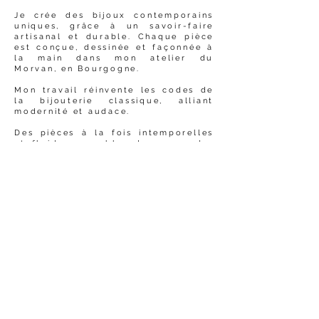
Je crée des bijoux contemporains
uniques, grâce à un savoir-faire
artisanal et durable. Chaque pièce
est conçue, dessinée et façonnée à
la main dans mon atelier du
Morvan, en Bourgogne.
Mon travail réinvente les codes de
la bijouterie classique, alliant
modernité et audace.
Des pièces à la fois intemporelles
et fluides, capables de surprendre
et de captiver, tout en restant
pensées pour accompagner votre
quotidien.
PAYEMENTS SÉCURISÉS
Cartes & Paypal