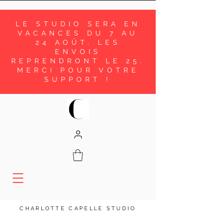
LE STUDIO SERA EN
VACANCES DU 7 AU
24 AOÛT. LES
ENVOIS
REPRENDRONT LE 25.
MERCI POUR VOTRE
SUPPORT !
CHARLOTTE CAPELLE STUDIO