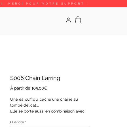
25. MERCI POUR VOTRE SUPPORT !
S006 Chain Earring
Prix
À partir de
105,00€
promotionnel
Une earcuff qui cache une chaîne au
tombé délicat...
Elle se porte aussi en combinaison avec
les autres boucles de la collection.
Quantité
*
Elle est vendue à la paire ou à l'unité.