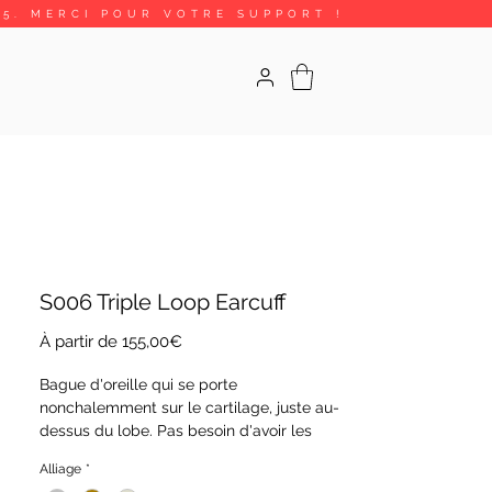
25. MERCI POUR VOTRE SUPPORT !
S006 Triple Loop Earcuff
Prix
À partir de
155,00€
promotionnel
Bague d'oreille qui se porte
nonchalemment sur le cartilage, juste au-
dessus du lobe. Pas besoin d'avoir les
oreilles percées !
Alliage
*
C'est la version plus "heavy" en look mais