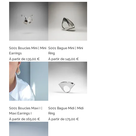
S001 Boucles Mini | Mini
S001 Bague Mini | Mini
Earrings
Ring
Prix promotionnel
Prix promotionnel
À partir de
135,00 €
À partir de
145,00 €
S001 Boucles Maxi I |
S001 Bague Midi | Midi
Maxi Earrings I
Ring
Prix promotionnel
Prix promotionnel
À partir de
165,00 €
À partir de
175,00 €