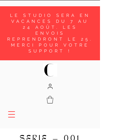
LE STUDIO SERA EN
VACANCES DU 7 AU
24 AOÛT. LES
ENVOIS
REPRENDRONT LE 25.
MERCI POUR VOTRE
SUPPORT !
SERIE
001
—