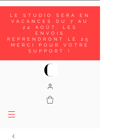
LE STUDIO SERA EN
VACANCES DU 7 AU
24 AOÛT. LES
ENVOIS
REPRENDRONT LE 25.
MERCI POUR VOTRE
SUPPORT !