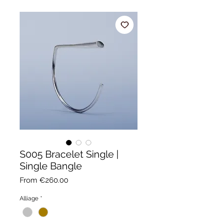
S005 Bracelet Single |
Single Bangle
Sale
From
€260.00
Price
Alliage
*