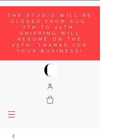
THE STUDIO WILL BE
CLOSED FROM AUG.
7TH TO 24TH.
SHIPPING WILL
RESUME ON THE
25TH. THANKS FOR
YOUR BUSINESS!